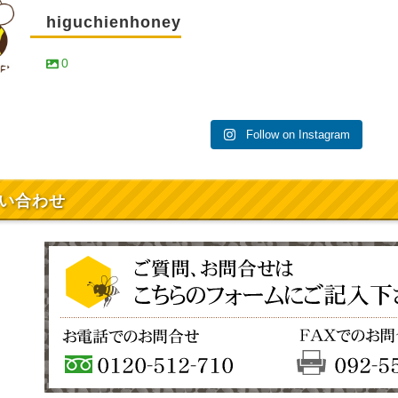
higuchienhoney
0
Follow on Instagram
い合わせ