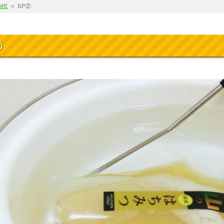
ME
>
SP②
②