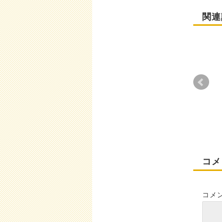
関連
活性
プセ
2
コメ
コメ