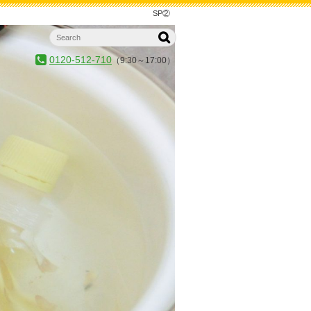
SP②
0120-512-710
（9:30～17:00）