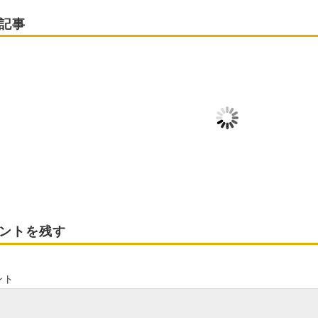
記事
ローヤルゼリーカ
新商品のご案内
杵築紅茶
ル
2012-05-21
2015-06-11
015-01-23
2026-02-15
ントを残す
ント