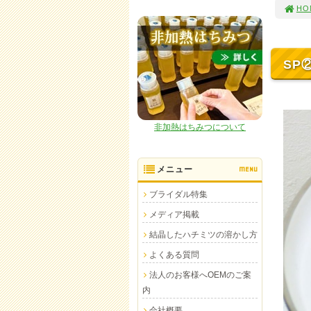
HO
SP
非加熱はちみつについて
メニュー
MENU
ブライダル特集
メディア掲載
結晶したハチミツの溶かし方
よくある質問
法人のお客様へOEMのご案
内
会社概要