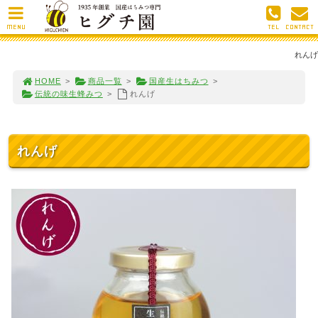
MENU
TEL
CONTACT
れんげ
HOME
>
商品一覧
>
国産生はちみつ
>
伝統の味生蜂みつ
>
れんげ
れんげ