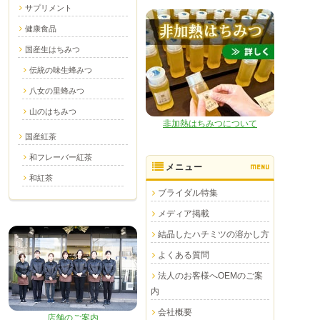
サプリメント
健康食品
国産生はちみつ
伝統の味生蜂みつ
八女の里蜂みつ
山のはちみつ
非加熱はちみつについて
国産紅茶
和フレーバー紅茶
メニュー
MENU
和紅茶
ブライダル特集
メディア掲載
結晶したハチミツの溶かし方
よくある質問
法人のお客様へOEMのご案
内
会社概要
店舗のご案内