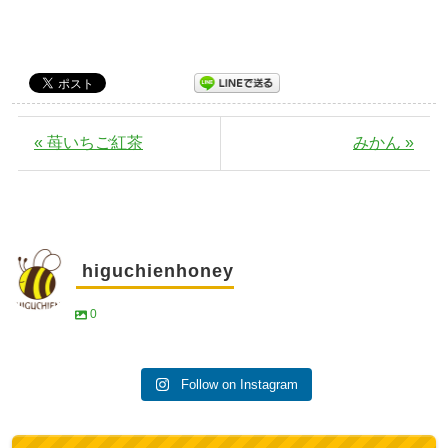
« 苺いちご紅茶
みかん »
higuchienhoney
0
Follow on Instagram