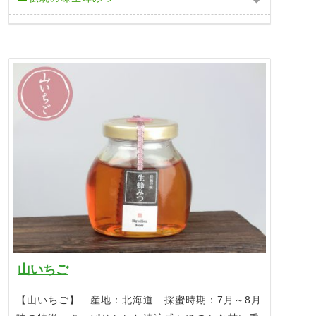
山いちご
【山いちご】 産地：北海道 採蜜時期：7月～8月