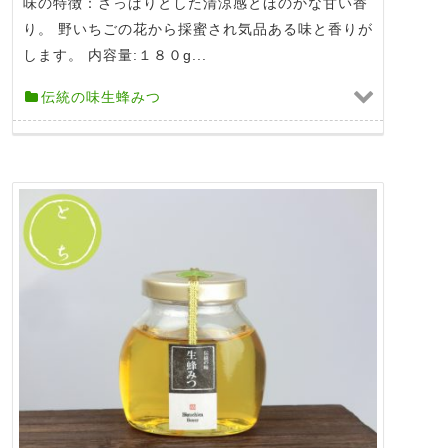
味の特徴：さっぱりとした清涼感とほのかな甘い香
り。 野いちごの花から採蜜され気品ある味と香りが
します。 内容量:１８０g...
伝統の味生蜂みつ