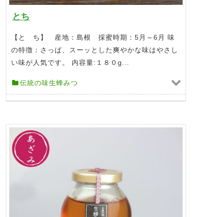
とち
【と ち】 産地：島根 採蜜時期：5月～6月 味
の特徴：さっぱ、スーッとした爽やかな味はやさし
い味が人気です。 内容量:１８０g...
伝統の味生蜂みつ