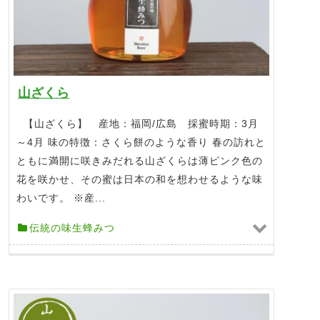
山ざくら
【山ざくら】 産地：福岡/広島 採蜜時期：3月
～4月 味の特徴：さくら餅のような香り 春の訪れと
ともに満開に咲きみだれる山ざくらは薄ピンク色の
花を咲かせ、その蜜は日本の和を想わせるような味
わいです。 ※産...
伝統の味生蜂みつ