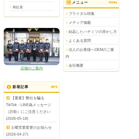
メニュー
MENU
和紅茶
ブライダル特集
メディア掲載
結晶したハチミツの溶かし方
よくある質問
法人のお客様へOEMのご案
内
会社概要
店舗のご案内
新着記事
INFO
【重要】弊社を騙る
TikTok・LINE偽メッセージ
（詐欺）にご注意ください
(2026-05-18)
土曜営業変更のお知らせ
(2026-04-27)