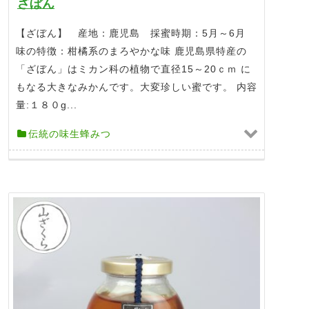
ざぼん
【ざぼん】 産地：鹿児島 採蜜時期：5月～6月
味の特徴：柑橘系のまろやかな味 鹿児島県特産の
「ざぼん」はミカン科の植物で直径15～20ｃｍ に
もなる大きなみかんです。大変珍しい蜜です。 内容
量:１８０g...
伝統の味生蜂みつ