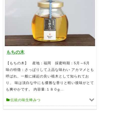
もちの木
【もちの木】 産地：福岡 採蜜時期：5月～6月
味の特徴：さっぱりして上品な味わい アカマメとも
呼ばれ、一般に縁起の良い植木として知られてお
り、 味は淡白な中にも優雅な香りと軽い後味がとて
も爽やかです。 内容量:１８０g...
伝統の味生蜂みつ