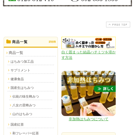
PAGE TOP
商品一覧
ITEM
白く固まった結晶ハチミツを溶か
商品一覧
す方法
はちみつ加工品
サプリメント
健康食品
国産生はちみつ
伝統の味生蜂みつ
八女の里蜂みつ
山のはちみつ
非加熱はちみつについて
国産紅茶
和フレーバー紅茶