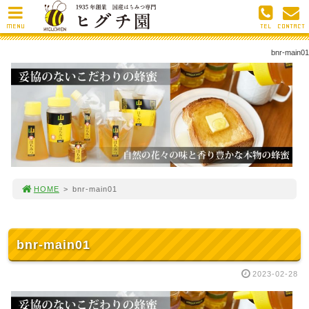
MENU
TEL
CONTACT
bnr-main01
HOME
>
bnr-main01
bnr-main01
2023-02-28