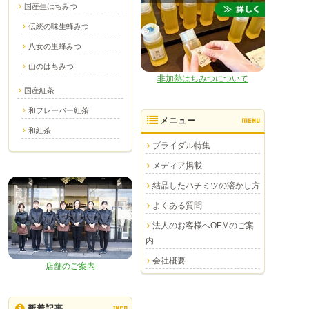
国産生はちみつ
伝統の味生蜂みつ
八女の里蜂みつ
山のはちみつ
非加熱はちみつについて
国産紅茶
和フレーバー紅茶
メニュー
MENU
和紅茶
ブライダル特集
メディア掲載
結晶したハチミツの溶かし方
よくある質問
法人のお客様へOEMのご案
内
会社概要
店舗のご案内
新着記事
INFO