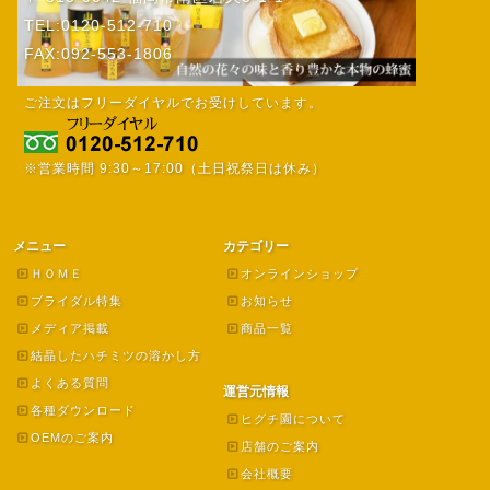
TEL:0120-512-710
FAX:092-553-1806
ご注文はフリーダイヤルでお受けしています。
※営業時間 9:30～17:00（土日祝祭日は休み）
メニュー
カテゴリー
ＨＯＭＥ
オンラインショップ
ブライダル特集
お知らせ
メディア掲載
商品一覧
結晶したハチミツの溶かし方
よくある質問
運営元情報
各種ダウンロード
ヒグチ園について
OEMのご案内
店舗のご案内
会社概要